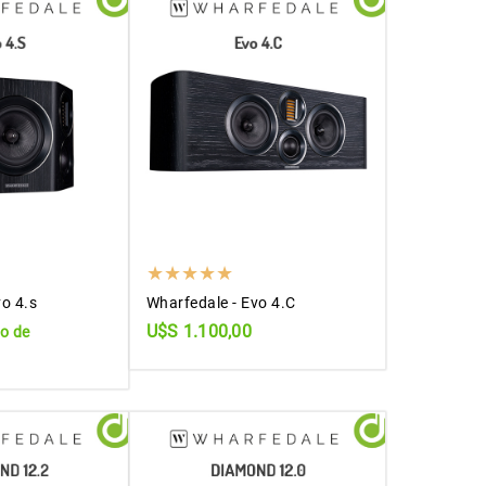
vo 4.s
Wharfedale - Evo 4.C
U$S 1.100,00
io de