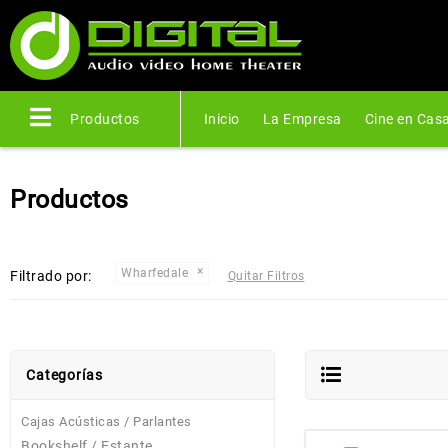
Productos
Inicio
La Empresa
Cine en Cas
Productos
Wharfedale
Filtrado por:
Quitar Filtros
Categorías
Cajas Acústicas / Parlantes
Bookshelf / Estante