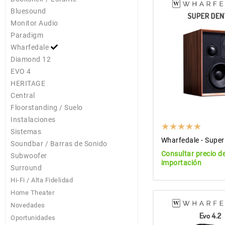
Bluesound
Monitor Audio
Paradigm
Wharfedale
Diamond 12
EVO 4
HERITAGE
Central
Floorstanding / Suelo
Instalaciones
Sistemas
Wharfedale - Sup
Soundbar / Barras de Sonido
Consultar precio d
Subwoofer
importación
Surround
Hi-Fi / Alta Fidelidad
Home Theater
Novedades
Oportunidades