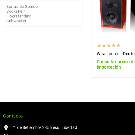
Barras de Sonido
Bookshelf
Floorstanding
Subwoofer
Wharfedale - Dent
Consultar precio d
importación
Contacto
21 de Setiembre 2456 esq. Libertad