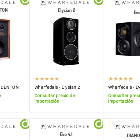
er DENTON
Wharfedale - Elysian 2
Wharfedale - E
e
Consultar precio de
Consultar prec
importación
importación