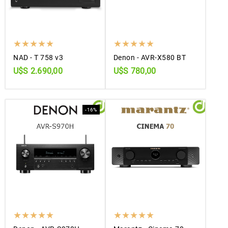
NAD - T 758 v3
Denon - AVR-X580 BT
U$S 2.690,00
U$S 780,00
-16%