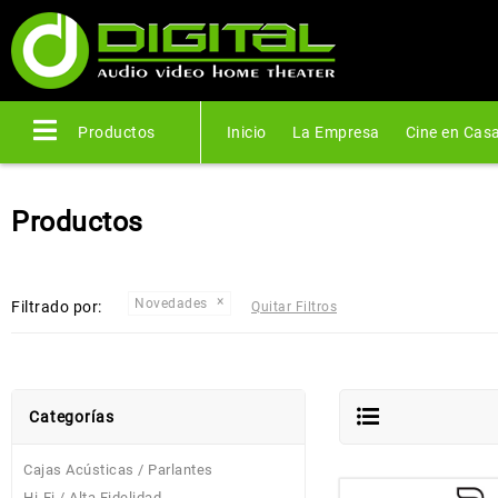
Productos
Inicio
La Empresa
Cine en Cas
Productos
Novedades
Filtrado por:
Quitar Filtros
Categorías
Cajas Acústicas / Parlantes
Hi-Fi / Alta Fidelidad