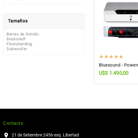
Tamaños
Barras de Sonido
Bookshelf
Floorstanding
Subwoofer
Bluesound - Power
U$S 1.490,00
Contacto
21 de Setiembre 2456 esq. Libertad