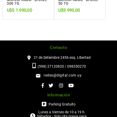
300 7G
50 7G
U$S 1.990,00
U$S 990,00
Contacto
21 de Setiembre 2456 esq. Libertad
(598) 27120820 / 098350270
redes@digital.com.uy
Información
Parking Gratuito
Lunes a Viernes de 10 a 19 h.
Sábados - Solo cita previa para