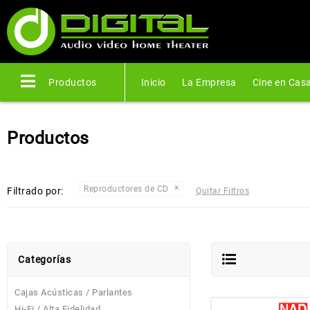
Productos
Inicio
La Empresa
Cine en Cas
Productos
Reproductores de CD
Filtrado por:
Quitar Filtros
Categorías
Cajas Acústicas / Parlantes
Hi-Fi / Alta Fidelidad