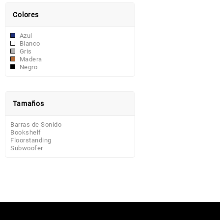
Colores
Azul
Blanco
Gris
Madera
Negro
Tamaños
Barras de Sonido
Bookshelf
Floorstanding
Subwoofer