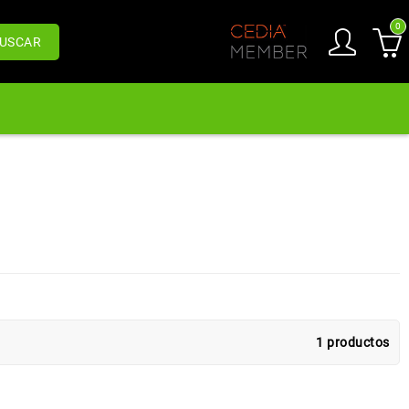
0
USCAR
1 productos