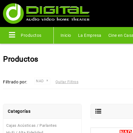
Productos
Inicio
La Empresa
Cine en Cas
Productos
NAD
Filtrado por:
Quitar Filtros
Categorías
Cajas Acústicas / Parlantes
Hi-Fi / Alta Fidelidad