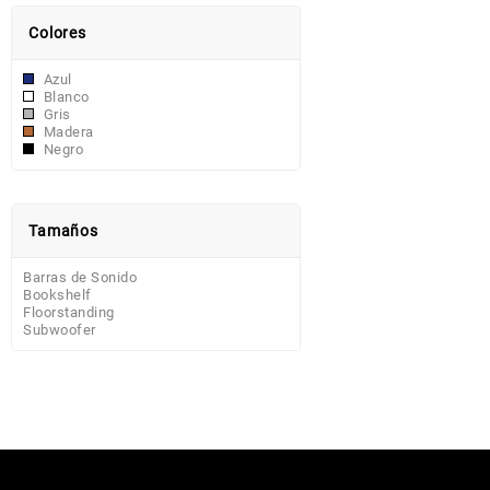
Colores
Azul
Blanco
Gris
Madera
Negro
Tamaños
Barras de Sonido
Bookshelf
Floorstanding
Subwoofer