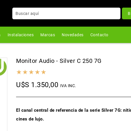
B
a
Instalaciones
Marcas
Novedades
Contacto
Monitor Audio - Silver C 250 7G
U$S 1.350,00
IVA INC.
El canal central de referencia de la serie Silver 7G: ni
cines de lujo.