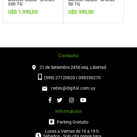
300 7G
50 7G
U$S 1.990,00
U$S 990,00
Contacto
21 de Setiembre 2456 esq. Libertad
(598) 27120820 / 098350270
redes@digital.com.uy
Información
Parking Gratuito
Lunes a Viernes de 10 a 19 h.
Sábados - Solo cita previa para